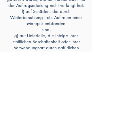
der Auftragserteilung nicht verlangt hat.
f) auf Schäden, die durch
Weiterbenutzung trotz Auftreten eines
Mangels entstanden
sind,
g) auf Lieferteile, die infolge ihrer
stofflichen Beschaffenheit oder ihrer
Verwendungsart durch natürlichen
Verschleiß abnutzen, wie z. B.
Dichtungen, Boilerschutzeinrichtungen,
herkömmliche Schutzanstriche,
Sicherungen.
h) Bruch der Röhre durch falsche
Handhabung (z.B. verkanten,…), falsche
Installation (z.B. Verspannungen die zum
sichtbaren/unsichtbaren Beschädigungen
führen. Verwendung von nicht
freigegebenen Montagehalterungen.
Schäden durch Unwetter, Hagelschlag,
Sturm, Schneelast, Blitzeinschlag.